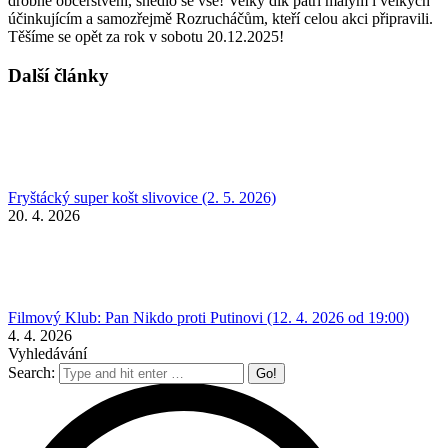
drobné občerstvení, snědlo se vše! Velký dík patří malým i velkých
účinkujícím a samozřejmě Rozrucháčům, kteří celou akci připravili.
Těšíme se opět za rok v sobotu 20.12.2025!
Další články
Fryštácký super košt slivovice (2. 5. 2026)
20. 4. 2026
Filmový Klub: Pan Nikdo proti Putinovi (12. 4. 2026 od 19:00)
4. 4. 2026
Vyhledávání
Search: