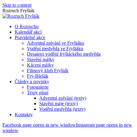
Skip to content
Rozruch Fryšták
O Rozruchu
Kalendář akcí
Pravidelné akce
Adventní zpívání ve Fryštáku
Vodění medvěda ve Fryštáku
Desatero vodění fryštáckého medvěda
Stavění májky
Kácení májky
Filmový klub Fryšták
Fry-Blešák
Články a novinky
Fotogalerie
Texty písní
Adventní zpívání (texty)
Stavění máje (texty)
Vodění medvěda (texty)
Kontakty
Facebook page opens in new window
Instagram page opens in new
window