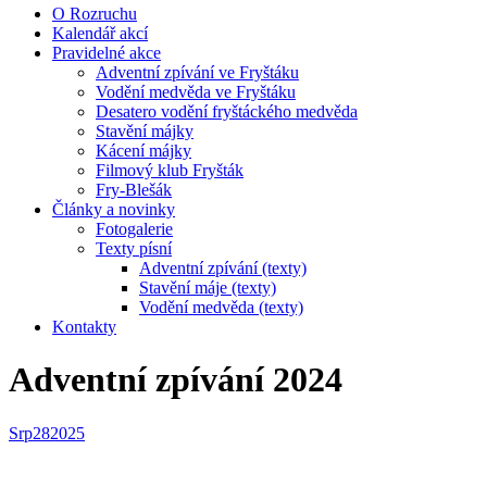
O Rozruchu
Kalendář akcí
Pravidelné akce
Adventní zpívání ve Fryštáku
Vodění medvěda ve Fryštáku
Desatero vodění fryštáckého medvěda
Stavění májky
Kácení májky
Filmový klub Fryšták
Fry-Blešák
Články a novinky
Fotogalerie
Texty písní
Adventní zpívání (texty)
Stavění máje (texty)
Vodění medvěda (texty)
Kontakty
Adventní zpívání 2024
Srp
28
2025