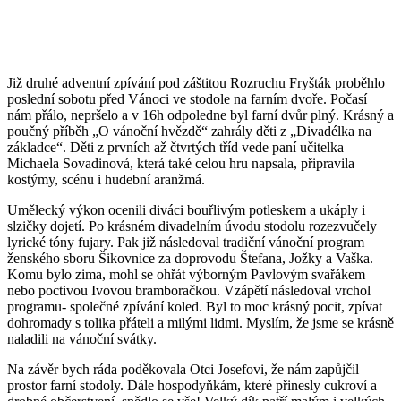
Již druhé adventní zpívání pod záštitou Rozruchu Fryšták proběhlo
poslední sobotu před Vánoci ve stodole na farním dvoře. Počasí
nám přálo, nepršelo a v 16h odpoledne byl farní dvůr plný. Krásný a
poučný příběh „O vánoční hvězdě“ zahrály děti z „Divadélka na
základce“. Děti z prvních až čtvrtých tříd vede paní učitelka
Michaela Sovadinová, která také celou hru napsala, připravila
kostýmy, scénu i hudební aranžmá.
Umělecký výkon ocenili diváci bouřlivým potleskem a ukáply i
slzičky dojetí. Po krásném divadelním úvodu stodolu rozezvučely
lyrické tóny fujary. Pak již následoval tradiční vánoční program
ženského sboru Šikovnice za doprovodu Štefana, Jožky a Vaška.
Komu bylo zima, mohl se ohřát výborným Pavlovým svařákem
nebo poctivou Ivovou bramboračkou. Vzápětí následoval vrchol
programu- společné zpívání koled. Byl to moc krásný pocit, zpívat
dohromady s tolika přáteli a milými lidmi. Myslím, že jsme se krásně
naladili na vánoční svátky.
Na závěr bych ráda poděkovala Otci Josefovi, že nám zapůjčil
prostor farní stodoly. Dále hospodyňkám, které přinesly cukroví a