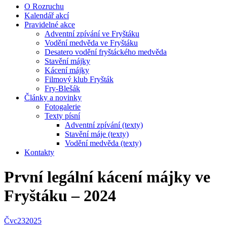
O Rozruchu
Kalendář akcí
Pravidelné akce
Adventní zpívání ve Fryštáku
Vodění medvěda ve Fryštáku
Desatero vodění fryštáckého medvěda
Stavění májky
Kácení májky
Filmový klub Fryšták
Fry-Blešák
Články a novinky
Fotogalerie
Texty písní
Adventní zpívání (texty)
Stavění máje (texty)
Vodění medvěda (texty)
Kontakty
První legální kácení májky ve
Fryštáku – 2024
Čvc
23
2025