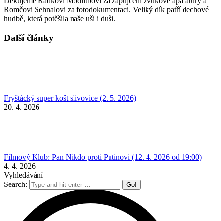
Děkujeme Radkovi Modlitbovi za zapůjčení zvukové aparatury a
Romčovi Sehnalovi za fotodokumentaci. Veliký dík patří dechové
hudbě, která potěšila naše uši i duši.
Další články
Fryštácký super košt slivovice (2. 5. 2026)
20. 4. 2026
Filmový Klub: Pan Nikdo proti Putinovi (12. 4. 2026 od 19:00)
4. 4. 2026
Vyhledávání
Search: