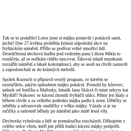
Tak se to podařilo! Letos jsme si májku postavili i pokáceli sami,
juchú! Dne 27.května proběhla krásná odpolední akce na
fryštáckém náměstí. Přišlo se podívat velké množtví lidí.
Desetičlenná dechová hudba pod vedením pana Libora Mikla to
roztáčela, až se nožkám chtělo tancovat. Šikovní mladí muzikanti
rozzářili náměstí a lákali kolemjdoucí, aby se asoň na chvíli zastavili
a zaposlouchali se do krásných melodií.
Spolek Rozruch si připravil veselý program, ve kterém se
rozmýšlelo, jakým způsobem májku pokácet. Pomohl by kůrovec,
tatínek od Jeníčka a Mařenky, básník Jana Skácel či mistr sekyry kat
Mydlář? Nakonec se kácení zhostili fryštáčtí siláci. Piliny jen lítaly a
během chvíle a za velkého potlesku májka padla k zemi. Dětičky se
seběhly a odvazovaly mašličky z vršku májky. Vázaly si je na
ručičky a radostně běhaly po náměstí jako malé lesní víly.
Dechovka vyhrávala a lidé se pomaloučku rozcházeli. Děkujeme z
celého srdce všem, kteří jste přišli tradici kácení májky podpořit.