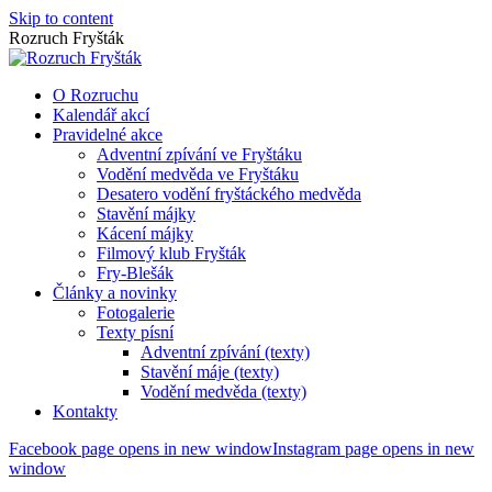
Skip to content
Rozruch Fryšták
O Rozruchu
Kalendář akcí
Pravidelné akce
Adventní zpívání ve Fryštáku
Vodění medvěda ve Fryštáku
Desatero vodění fryštáckého medvěda
Stavění májky
Kácení májky
Filmový klub Fryšták
Fry-Blešák
Články a novinky
Fotogalerie
Texty písní
Adventní zpívání (texty)
Stavění máje (texty)
Vodění medvěda (texty)
Kontakty
Facebook page opens in new window
Instagram page opens in new
window